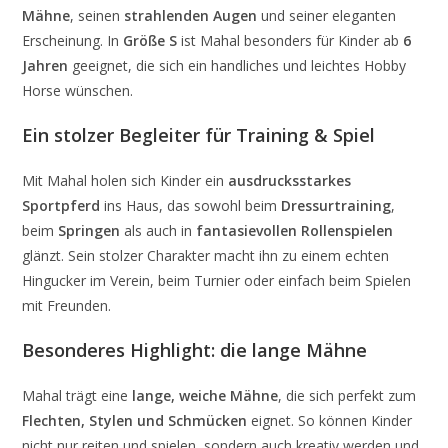
Mähne
, seinen
strahlenden Augen
und seiner eleganten
Erscheinung. In
Größe S
ist Mahal besonders für Kinder ab
6
Jahren
geeignet, die sich ein handliches und leichtes Hobby
Horse wünschen.
Ein stolzer Begleiter für Training & Spiel
Mit Mahal holen sich Kinder ein
ausdrucksstarkes
Sportpferd
ins Haus, das sowohl beim
Dressurtraining
,
beim
Springen
als auch in
fantasievollen Rollenspielen
glänzt. Sein stolzer Charakter macht ihn zu einem echten
Hingucker im Verein, beim Turnier oder einfach beim Spielen
mit Freunden.
Besonderes Highlight: die lange Mähne
Mahal trägt eine
lange, weiche Mähne
, die sich perfekt zum
Flechten, Stylen und Schmücken
eignet. So können Kinder
nicht nur reiten und spielen, sondern auch kreativ werden und