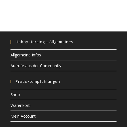
mehrere
Varianten
auf.
Die
Optionen
können
auf
der
Produktseite
gewählt
werden
Hobby Horsing – Allgemeines
Allgemeine Infos
Aufrufe aus der Community
Produktempfehlungen
Shop
Warenkorb
Mein Account