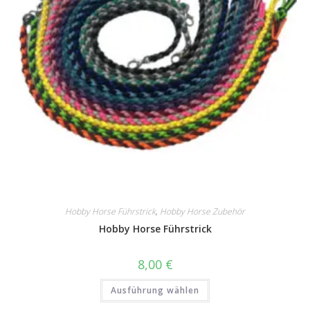
Hobby Horse Führstrick
,
Hobby Horse Zubehör
Hobby Horse Führstrick
8,00
€
Dieses
Ausführung wählen
Produkt
weist