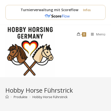
Zum
Inhalt
Turnierverwaltung mit ScoreFlow
Infos
springen
Menü
0
Hobby Horse Führstrick
>
Produkte
>
Hobby Horse Führstrick