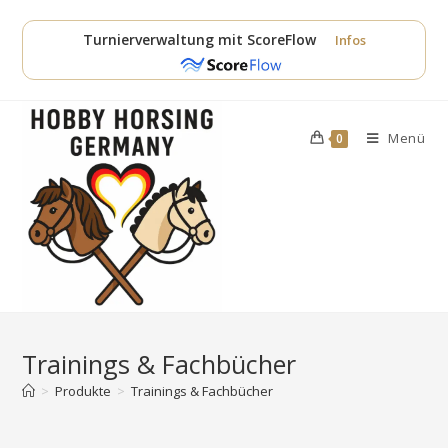
Zum
Inhalt
Turnierverwaltung mit ScoreFlow
Infos
springen
Menü
0
Trainings & Fachbücher
>
Produkte
>
Trainings & Fachbücher