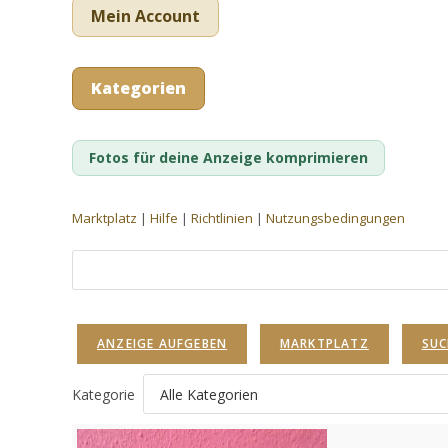
Mein Account
Kategorien
Fotos für deine Anzeige komprimieren
Marktplatz
|
Hilfe
|
Richtlinien
|
Nutzungsbedingungen
Suche
nach:
ANZEIGE AUFGEBEN
MARKTPLATZ
SUC
Kategorie