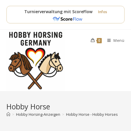
Zum
Inhalt
Turnierverwaltung mit ScoreFlow
Infos
springen
Menü
0
Hobby Horse
>
Hobby Horsing-Anzeigen
>
Hobby Horse - Hobby Horses