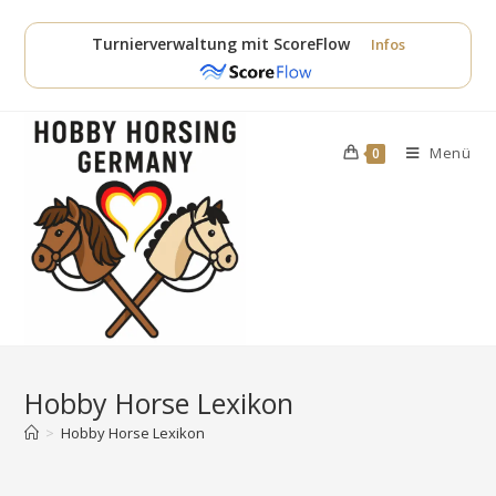
Zum
Inhalt
Turnierverwaltung mit ScoreFlow
Infos
springen
Menü
0
Hobby Horse Lexikon
>
Hobby Horse Lexikon