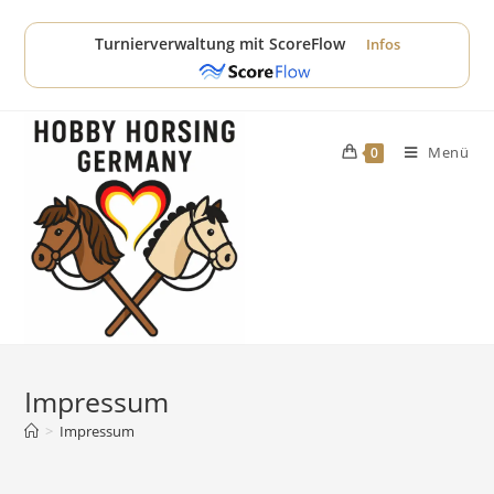
Zum
Inhalt
Turnierverwaltung mit ScoreFlow
Infos
springen
Menü
0
Impressum
>
Impressum