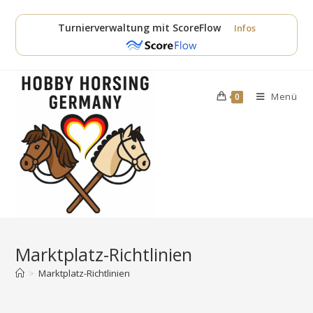
Zum
Inhalt
Turnierverwaltung mit ScoreFlow
Infos
springen
Menü
0
Marktplatz-Richtlinien
>
Marktplatz-Richtlinien