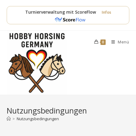
Zum
Inhalt
Turnierverwaltung mit ScoreFlow
Infos
springen
Menü
0
Nutzungsbedingungen
>
Nutzungsbedingungen