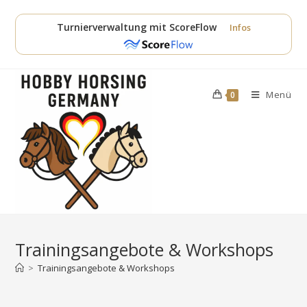
Zum
Inhalt
Turnierverwaltung mit ScoreFlow
Infos
springen
Menü
0
Trainingsangebote & Workshops
>
Trainingsangebote & Workshops