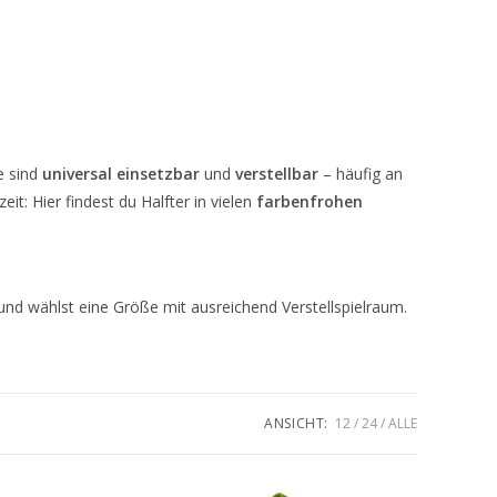
umschalten
e sind
universal einsetzbar
und
verstellbar
– häufig an
eit: Hier findest du Halfter in vielen
farbenfrohen
nd wählst eine Größe mit ausreichend Verstellspielraum.
ANSICHT:
12
24
ALLE