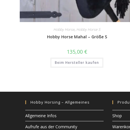
Hobby Horse
,
Hobby Horse S
Hobby Horse Mahal – Größe S
135,00
€
Beim Hersteller kaufen
Hobby Horsing – Allgemeines
Produ
Allgemeine Infos
Shop
Aufrufe aus der Community
Warenko