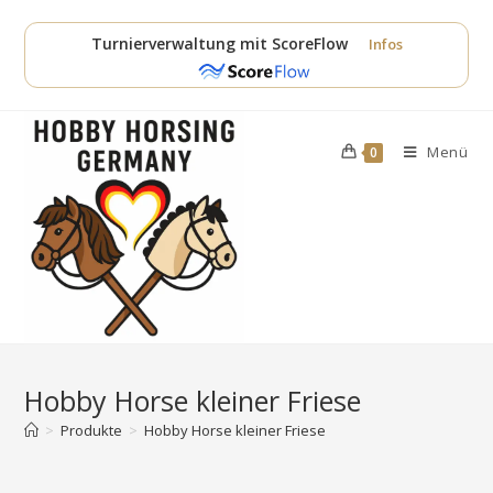
Zum
Inhalt
Turnierverwaltung mit ScoreFlow
Infos
springen
Menü
0
Hobby Horse kleiner Friese
>
Produkte
>
Hobby Horse kleiner Friese