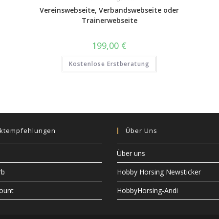
Vereinswebseite, Verbandswebseite oder
Trainerwebseite
199,00
€
Kostenlose Erstberatung
ktempfehlungen
Über Uns
Über uns
rb
Hobby Horsing Newsticker
ount
HobbyHorsing-Andi