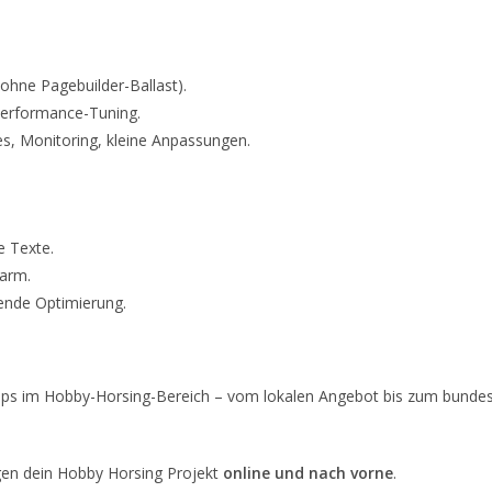
ohne Pagebuilder-Ballast).
Performance-Tuning.
es, Monitoring, kleine Anpassungen.
e Texte.
earm.
fende Optimierung.
hops im Hobby-Horsing-Bereich – vom lokalen Angebot bis zum bundesw
ngen dein Hobby Horsing Projekt
online und nach vorne
.