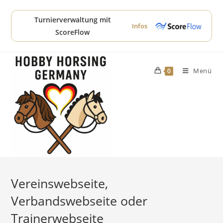
Zum
Inhalt
Turnierverwaltung mit
Infos
springen
ScoreFlow
Menü
0
Vereinswebseite,
Verbandswebseite oder
Trainerwebseite