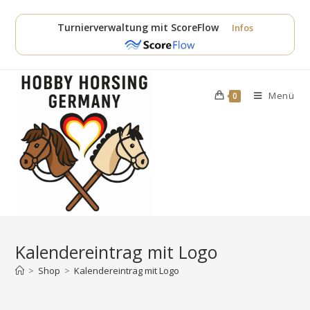
Zum
Inhalt
Turnierverwaltung mit ScoreFlow
Infos
springen
Menü
0
Kalendereintrag mit Logo
>
Shop
>
Kalendereintrag mit Logo