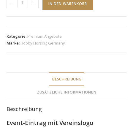
Kalendereintrag
-
+
IN DEN WARENKORB
mit
Logo
Menge
Kategorie:
Premium Angebote
Marke:
Hobby Horsing Germany
BESCHREIBUNG
ZUSÄTZLICHE INFORMATIONEN
Beschreibung
Event-Eintrag mit Vereinslogo