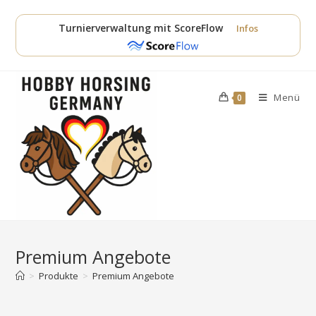
Zum
Inhalt
Turnierverwaltung mit ScoreFlow
Infos
springen
Menü
0
Premium Angebote
>
Produkte
>
Premium Angebote