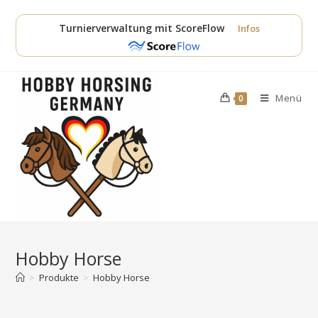
Zum
Inhalt
Turnierverwaltung mit ScoreFlow
Infos
springen
Menü
0
Hobby Horse
>
Produkte
>
Hobby Horse