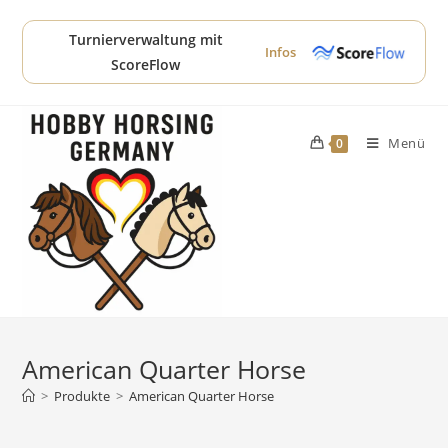
Zum
Inhalt
Turnierverwaltung mit
Infos
springen
ScoreFlow
Menü
0
American Quarter Horse
>
Produkte
>
American Quarter Horse