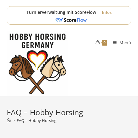
Zum
Inhalt
Turnierverwaltung mit ScoreFlow
Infos
springen
Menü
0
FAQ – Hobby Horsing
>
FAQ – Hobby Horsing