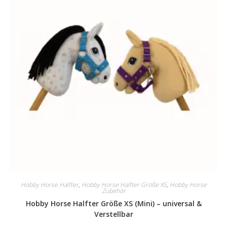
auf
der
Produktseite
gewählt
werden
Hobby Horse Halfter
,
Hobby Horse Halfter Größe XS
,
Hobby Horse
Zubehör
Hobby Horse Halfter Größe XS (Mini) – universal &
Verstellbar