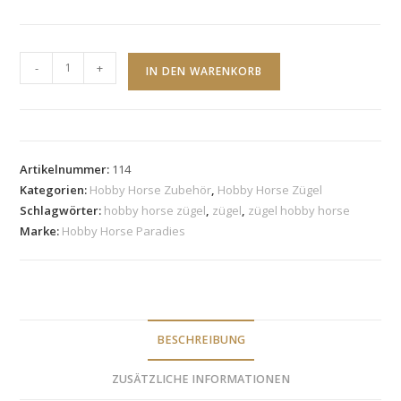
Hobby
-
+
IN DEN WARENKORB
Horse
Zügel
120
cm
Artikelnummer:
114
Menge
Kategorien:
Hobby Horse Zubehör
,
Hobby Horse Zügel
Schlagwörter:
hobby horse zügel
,
zügel
,
zügel hobby horse
Marke:
Hobby Horse Paradies
BESCHREIBUNG
ZUSÄTZLICHE INFORMATIONEN