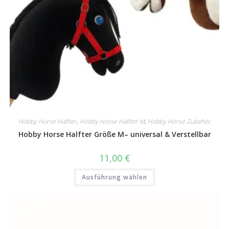
Hobby Horse Halfter
,
Hobby Horse Halfter M
,
Hobby Horse Zubehör
Hobby Horse Halfter Größe M– universal & Verstellbar
11,00
€
Dieses
Ausführung wählen
Produkt
weist
mehrere
Varianten
auf.
Die
Optionen
können