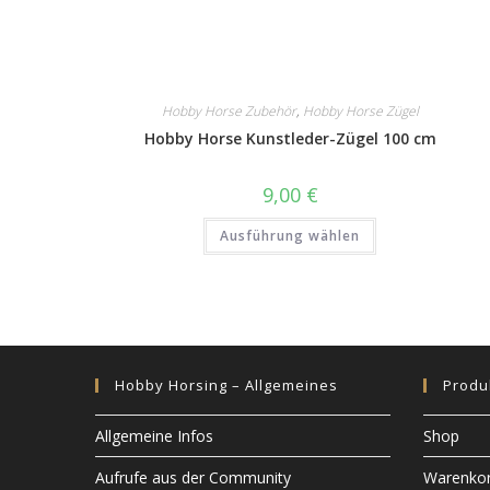
Hobby Horse Zubehör
,
Hobby Horse Zügel
Hobby Horse Kunstleder-Zügel 100 cm
9,00
€
Dieses
Ausführung wählen
Produkt
weist
mehrere
Varianten
auf.
Die
Optionen
können
auf
der
Hobby Horsing – Allgemeines
Produ
Produktseite
gewählt
werden
Allgemeine Infos
Shop
Aufrufe aus der Community
Warenko