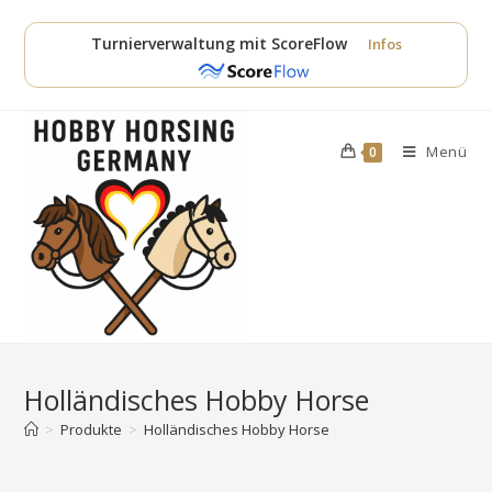
Zum
Inhalt
Turnierverwaltung mit ScoreFlow
Infos
springen
Menü
0
Holländisches Hobby Horse
>
Produkte
>
Holländisches Hobby Horse