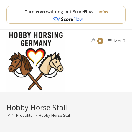
Zum
Inhalt
Turnierverwaltung mit ScoreFlow
Infos
springen
Menü
0
Hobby Horse Stall
>
Produkte
>
Hobby Horse Stall