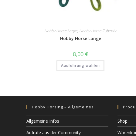
Hobby Horse Longe
,
Hobby Horse Zubehör
Hobby Horse Longe
8,00
€
Dieses
Ausführung wählen
Produkt
weist
mehrere
Varianten
auf.
Die
Optionen
können
auf
der
Hobby Horsing – Allgemeines
Produ
Produktseite
gewählt
werden
Allgemeine Infos
Shop
Aufrufe aus der Community
Warenko