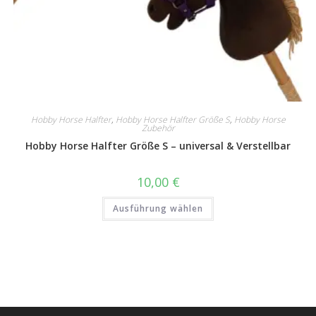
Hobby Horse Halfter
,
Hobby Horse Halfter Größe S
,
Hobby Horse
Zubehör
Hobby Horse Halfter Größe S – universal & Verstellbar
10,00
€
Dieses
Ausführung wählen
Produkt
weist
mehrere
Varianten
auf.
Die
Optionen
können
auf
der
Produktseite