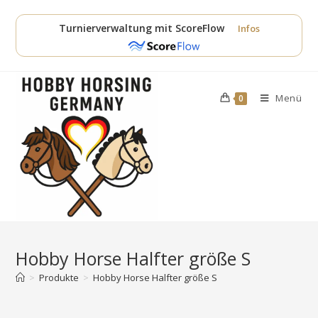
Zum
Inhalt
Turnierverwaltung mit ScoreFlow
Infos
springen
Menü
0
Hobby Horse Halfter größe S
>
Produkte
>
Hobby Horse Halfter größe S