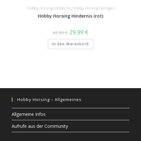
Hobby Horsing Hindernis
,
Hobby Horsing Springen
Hobby Horsing Hindernis (rot)
Ursprünglicher
Aktueller
29,99
€
41,90
€
Preis
Preis
war:
ist:
In den Warenkorb
41,90 €
29,99 €.
Hobby Horsing – Allgemeines
Allgemeine Infos
Aufrufe aus der Community