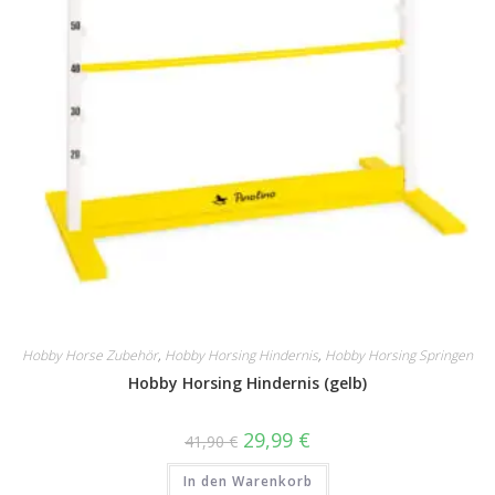
Hobby Horse Zubehör
,
Hobby Horsing Hindernis
,
Hobby Horsing Springen
Hobby Horsing Hindernis (gelb)
Ursprünglicher
Aktueller
29,99
€
41,90
€
Preis
Preis
war:
ist:
In den Warenkorb
41,90 €
29,99 €.