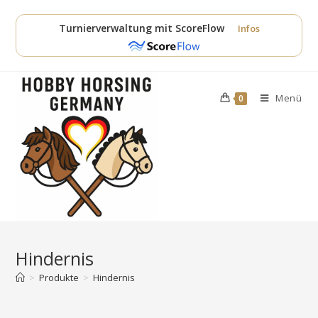
Zum
Inhalt
Turnierverwaltung mit ScoreFlow
Infos
springen
Menü
0
Hindernis
>
Produkte
>
Hindernis