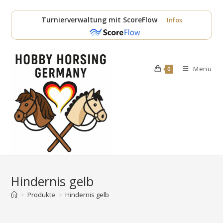
Zum
Inhalt
Turnierverwaltung mit ScoreFlow
Infos
springen
Menü
0
Hindernis gelb
>
Produkte
>
Hindernis gelb