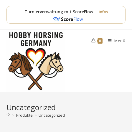
Zum
Inhalt
Turnierverwaltung mit ScoreFlow
Infos
springen
Menü
0
Uncategorized
>
Produkte
>
Uncategorized