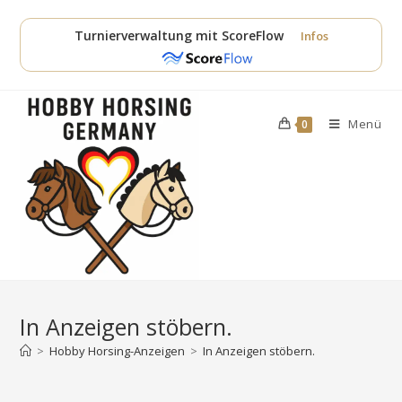
Zum
Inhalt
Turnierverwaltung mit ScoreFlow
Infos
springen
Menü
0
In Anzeigen stöbern.
>
Hobby Horsing-Anzeigen
>
In Anzeigen stöbern.