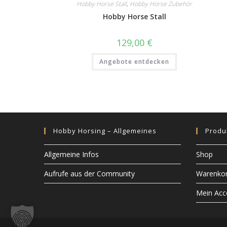
Hobby Horse Stall
,
Hobby Horse Zubehör
Hobby Horse Stall
129,00
€
Angebote entdecken
Hobby Horsing – Allgemeines
Produ
Allgemeine Infos
Shop
Aufrufe aus der Community
Warenko
Mein Acc