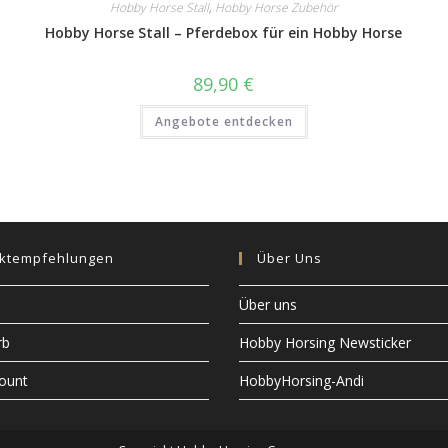
Hobby Horse Stall
,
Hobby Horse Zubehör
Hobby Horse Stall – Pferdebox für ein Hobby Horse
89,90
€
Angebote entdecken
ktempfehlungen
Über Uns
Über uns
rb
Hobby Horsing Newsticker
ount
HobbyHorsing-Andi