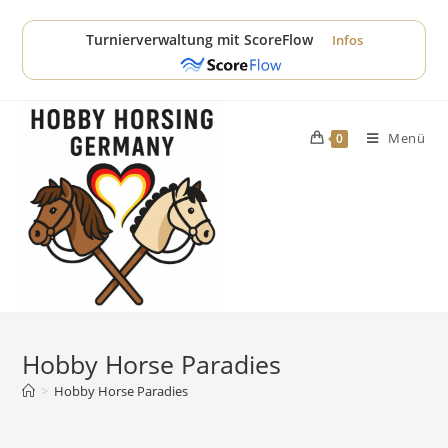
Zum
Inhalt
Turnierverwaltung mit ScoreFlow
Infos
springen
Menü
0
Hobby Horse Paradies
>
Hobby Horse Paradies