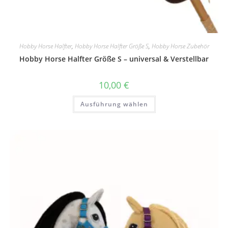
Hobby Horse Halfter
,
Hobby Horse Halfter Größe S
,
Hobby Horse Zubehör
Hobby Horse Halfter Größe S – universal & Verstellbar
10,00
€
Dieses
Ausführung wählen
Produkt
weist
mehrere
Varianten
auf.
Die
Optionen
können
auf
der
Produktseite
gewählt
werden