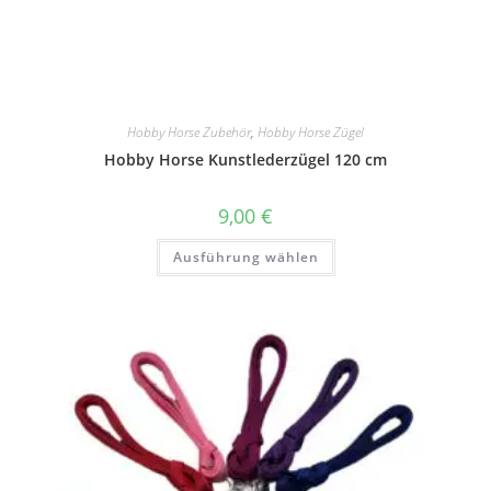
Hobby Horse Zubehör
,
Hobby Horse Zügel
Hobby Horse Kunstlederzügel 120 cm
9,00
€
Dieses
Ausführung wählen
Produkt
weist
mehrere
Varianten
auf.
Die
Optionen
können
auf
der
Produktseite
gewählt
werden