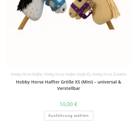
Hobby Horse Halfter
,
Hobby Horse Halfter Größe XS
,
Hobby Horse Zubehör
Hobby Horse Halfter Größe XS (Mini) – universal &
Verstellbar
10,00
€
Dieses
Ausführung wählen
Produkt
weist
mehrere
Varianten
auf.