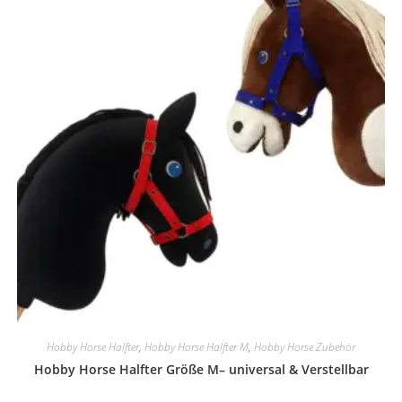
können
auf
der
Produktseite
gewählt
werden
Hobby Horse Halfter
,
Hobby Horse Halfter M
,
Hobby Horse Zubehör
Hobby Horse Halfter Größe M– universal & Verstellbar