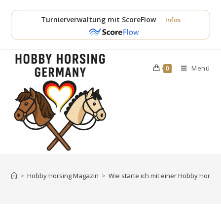
Zum
Inhalt
Turnierverwaltung mit ScoreFlow
Infos
springen
Menü
0
>
Hobby Horsing Magazin
>
Wie starte ich mit einer Hobby Horsi