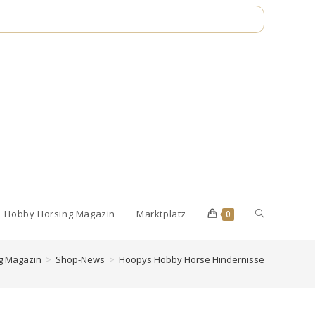
Website-
Hobby Horsing Magazin
Marktplatz
0
g Magazin
>
Shop-News
>
Hoopys Hobby Horse Hindernisse
Suche