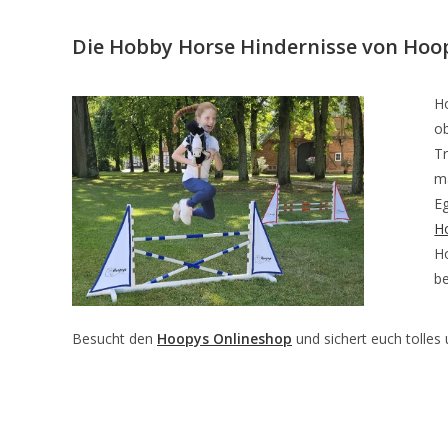
Die Hobby Horse Hindernisse von Hoo
Ho
ob
Tr
ma
E
Ho
H
b
Besucht den
Hoopys Onlineshop
und sichert euch tolles