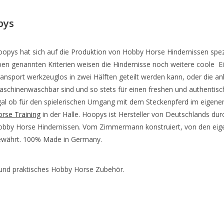
pys
opys hat sich auf die Produktion von Hobby Horse Hindernissen spezia
en genannten Kriterien weisen die Hindernisse noch weitere coole E
ansport werkzeuglos in zwei Hälften geteilt werden kann, oder die a
schinenwaschbar sind und so stets für einen freshen und authentisc
gal ob für den spielerischen Umgang mit dem Steckenpferd im eigen
rse Training
in der Halle. Hoopys ist Hersteller von Deutschlands du
obby Horse Hindernissen. Vom Zimmermann konstruiert, von den eige
ewährt. 100% Made in Germany.
 und praktisches Hobby Horse Zubehör.