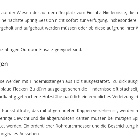
 der Wiese oder auf dem Reitplatz zum Einsatz. Hindernisse, die ni
e nächste Spring-Session nicht sofort zur Verfügung. Insbesondere f
ergeholt und aufgebaut werden müssen oder ob diese aufgrund ihrer 
nzjährigen Outdoor-Einsatz geeignet sind.
gen
se werden mit Hindernisstangen aus Holz ausgestattet. Zu dick ausge
r blaue Flecken. Zu dünn ausgelegt sehen die Hindernisse oft stachseli
harfkantig gebrochene Holzstäbe natürlich ein erhebliches Verletzungsri
 Kunsstoffrohr, das mit abgerundeten Kappen versehen ist, werden a
s geringe Gewicht und die abgerundeten Kanten müssen bei mutigen S
et werden. Ein ordentlicher Rohrdurchmesser und die Beschichtung i
originales Aussehen.