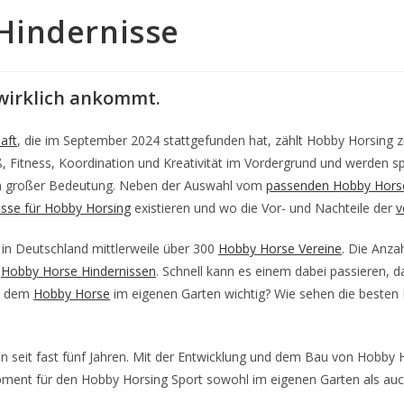
Hindernisse
 wirklich ankommt.
aft
, die im September 2024 stattgefunden hat, zählt Hobby Horsing z
itness, Koordination und Kreativität im Vordergrund und werden spiel
von großer Bedeutung. Neben der Auswahl vom
passenden Hobby Hors
isse für Hobby Horsing
existieren und wo die Vor- und Nachteile der
v
in Deutschland mittlerweile über 300
Hobby Horse Vereine
. Die Anza
d
Hobby Horse Hindernissen
. Schnell kann es einem dabei passieren, 
it dem
Hobby Horse
im eigenen Garten wichtig? Wie sehen die besten H
on seit fast fünf Jahren. Mit der Entwicklung und dem Bau von Hobby 
ment für den Hobby Horsing Sport sowohl im eigenen Garten als auch 