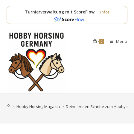
Zum
Inhalt
Turnierverwaltung mit ScoreFlow
Infos
springen
Menü
0
>
Hobby Horsing Magazin
>
Deine ersten Schritte zum Hobby Hors