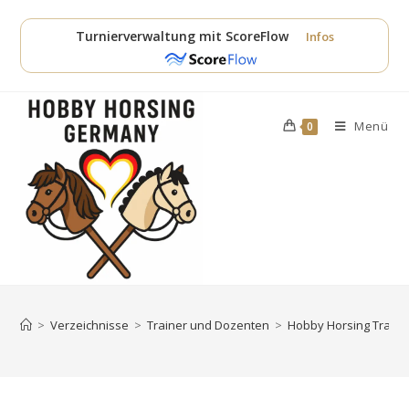
Zum
Inhalt
Turnierverwaltung mit ScoreFlow
Infos
springen
Menü
0
>
Verzeichnisse
>
Trainer und Dozenten
>
Hobby Horsing Trainer