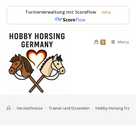
Zum
Inhalt
Turnierverwaltung mit ScoreFlow
Infos
springen
Menü
0
>
Verzeichnisse
>
Trainer und Dozenten
>
Hobby Horsing Traine