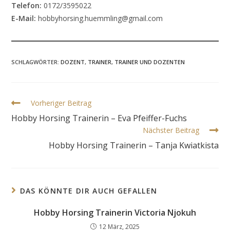
Telefon:
0172/3595022
E-Mail:
hobbyhorsing.huemmling@gmail.com
SCHLAGWÖRTER
:
DOZENT
,
TRAINER
,
TRAINER UND DOZENTEN
Weitere
Vorheriger Beitrag
Artikel
Hobby Horsing Trainerin – Eva Pfeiffer-Fuchs
ansehen
Nächster Beitrag
Hobby Horsing Trainerin – Tanja Kwiatkista
DAS KÖNNTE DIR AUCH GEFALLEN
Hobby Horsing Trainerin Victoria Njokuh
12 März, 2025