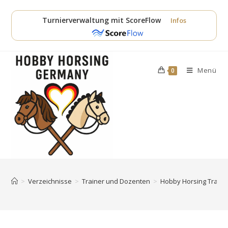
Zum
Inhalt
Turnierverwaltung mit ScoreFlow
Infos
springen
Menü
0
>
Verzeichnisse
>
Trainer und Dozenten
>
Hobby Horsing Traine