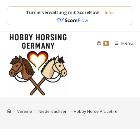
Zum
Inhalt
Turnierverwaltung mit ScoreFlow
Infos
springen
Menü
0
>
Vereine
>
Niedersachsen
>
Hobby Horse VfL Lehre