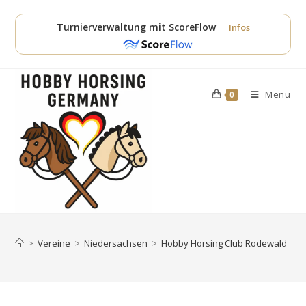
Zum
Inhalt
Turnierverwaltung mit ScoreFlow
Infos
springen
Menü
0
>
Vereine
>
Niedersachsen
>
Hobby Horsing Club Rodewald