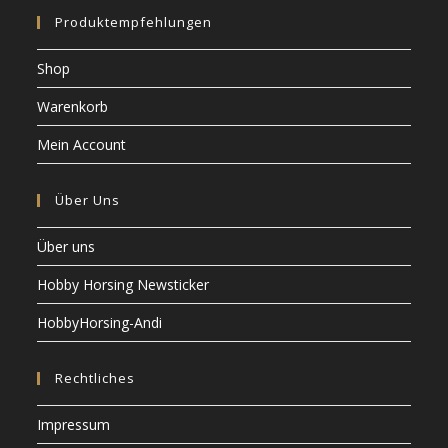
n
i
c
Produktempfehlungen
o
h
n
Shop
t
e
Warenkorb
n
Mein Account
,
N
Über Uns
a
v
Über uns
i
Hobby Horsing Newsticker
g
a
HobbyHorsing-Andi
t
i
Rechtliches
o
Impressum
n