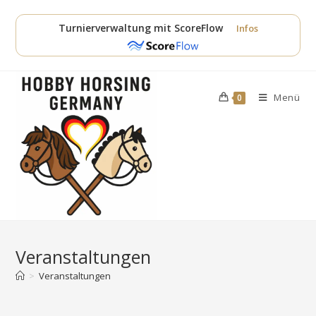
Zum
Inhalt
Turnierverwaltung mit ScoreFlow
Infos
springen
Menü
0
Veranstaltungen
>
Veranstaltungen