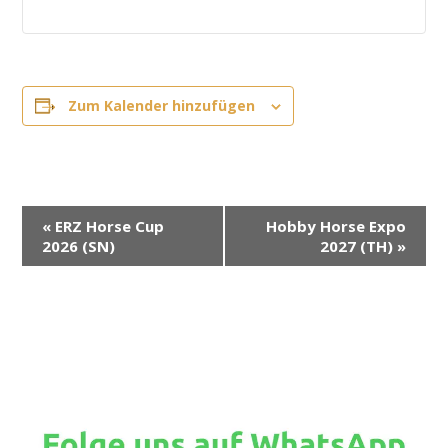
Zum Kalender hinzufügen
V
«
ERZ Horse Cup
Hobby Horse Expo
e
2026 (SN)
2027 (TH)
»
r
a
n
s
t
a
l
t