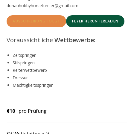
donauhobbyhorseturnier@gmail.com
AUSSCHREIBUNG FOLGT
FLYER HERUNTERLADEN
Voraussichtliche
Wettbewerbe:
Zeitspringen
Stilspringen
Reiterwettbewerb
Dressur
Mächtigkeitsspringen
€10
pro Prüfung
SV Wettstetten e. V.