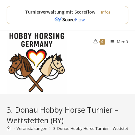
Zum
Inhalt
Turnierverwaltung mit ScoreFlow
Infos
springen
Menü
0
3. Donau Hobby Horse Turnier –
Wettstetten (BY)
>
Veranstaltungen
>
3. Donau Hobby Horse Turnier – Wettstetten 