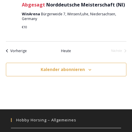
i
Abgesagt
Norddeutsche Meisterschaft (NI)
c
o
h
WinArena
Bürgerweide 7, Winsen/Luhe, Niedersachsen,
n
Germany
t
€10
e
n
,
Veranstaltungen
Vorherige
Heute
Nächste
N
Veranstalt
a
Kalender abonnieren
v
i
g
a
t
i
o
Hobby Horsing – Allgemeines
n