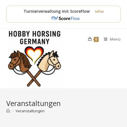
Zum
Inhalt
Turnierverwaltung mit ScoreFlow
Infos
springen
Menü
0
Veranstaltungen
>
Veranstaltungen