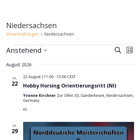
Niedersachsen
Veranstaltungen
Niedersachsen
Veranstaltungen
Anstehend
V
V
S
L
e
u
e
D
i
c
r
August 2026
r
s
a
h
a
t
t
a
22 August |11:00
-
15:00
CEST
e
SA.
n
e
u
22
n
Hobby Horsing Orientierungsritt (NI)
s
m
s
t
Yvonne Kirchner
Zur Ollen 30, Ganderkesee, Niedersachsen,
w
Germany
t
a
ä
a
€5
l
h
l
t
l
SA.
u
t
e
29
n
u
n