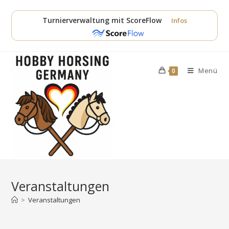
Zum
Inhalt
Turnierverwaltung mit ScoreFlow
Infos
springen
Menü
0
Veranstaltungen
>
Veranstaltungen