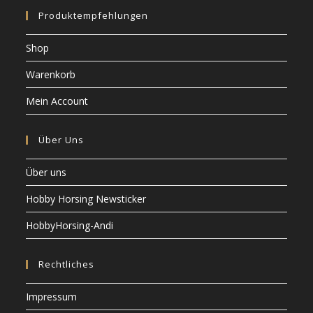
n
i
c
Produktempfehlungen
o
h
n
Shop
t
e
Warenkorb
n
Mein Account
,
N
Über Uns
a
v
Über uns
i
Hobby Horsing Newsticker
g
a
HobbyHorsing-Andi
t
i
Rechtliches
o
Impressum
n