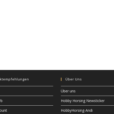
ktempfehlungen
Über Uns
Über uns
rb
Hobby Horsing Newsticker
ount
HobbyHorsing-Andi