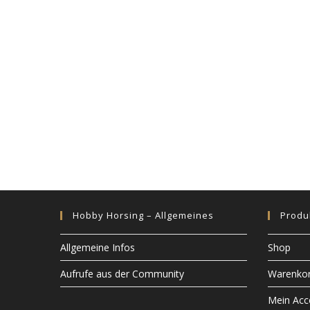
g
-
N
a
v
i
g
a
t
i
o
n
Hobby Horsing – Allgemeines
Produ
Allgemeine Infos
Shop
Aufrufe aus der Community
Warenko
Mein Acc