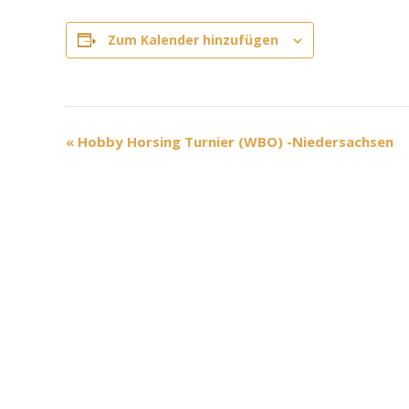
Zum Kalender hinzufügen
V
«
Hobby Horsing Turnier (WBO) -Niedersachsen
e
r
a
n
s
t
a
l
t
u
n