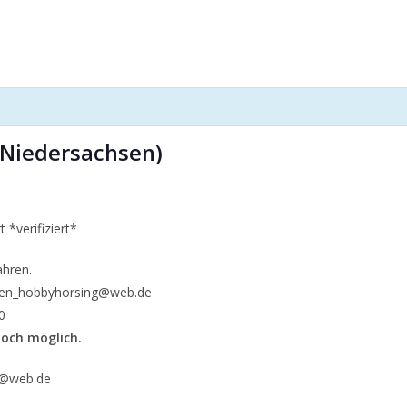
(Niedersachsen)
 *verifiziert*
ahren.
chen_hobbyhorsing@web.de
0
och möglich.
g@web.de