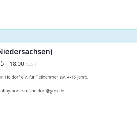
(Niedersachsen)
25
18:00
|
CEST
n Holdorf e.V. für Teilnehmer zw. 4-16 Jahre.
: hobby-horse-ruf-holdorf@gmx.de
5