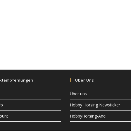
ktempfehlungen
Über Uns
Über uns
rb
Hobby Horsing Newsticker
ount
HobbyHorsing-Andi