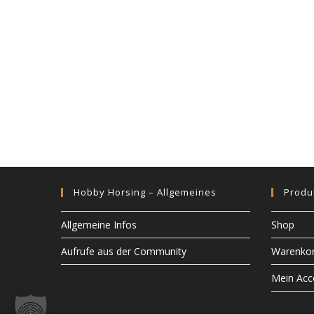
-
N
a
v
i
g
a
t
i
o
n
Hobby Horsing – Allgemeines
Produ
Allgemeine Infos
Shop
Aufrufe aus der Community
Warenko
Mein Acc