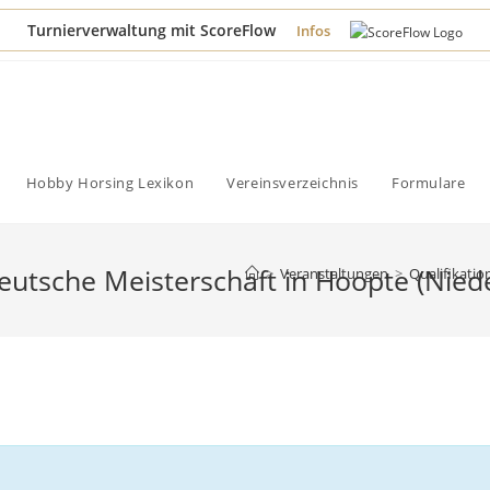
Turnierverwaltung mit ScoreFlow
Infos
Hobby Horsing Lexikon
Vereinsverzeichnis
Formulare
 Deutsche Meisterschaft in Hoopte (Nie
>
Veranstaltungen
>
Qualifikatio