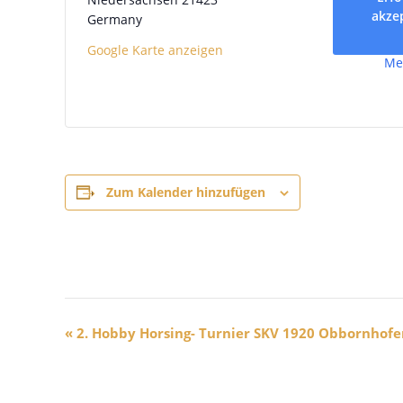
akze
Germany
Google Karte anzeigen
Me
Zum Kalender hinzufügen
V
«
2. Hobby Horsing- Turnier SKV 1920 Obbornhofen
e
r
a