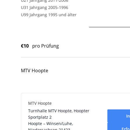
U21 Jahrgang 2011-2006
U31 Jahrgang 2005-1996
U99 Jahrgang 1995 und älter
€10
pro Prüfung
MTV Hoopte
MTV Hoopte
Turnhalle MTV Hoopte, Hoopter
I
Sportplatz 2
Hoopte – Winsen/Luhe
,
Erfo
Niedersachsen
21423