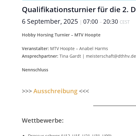
Qualifikationsturnier für die 2.
6 September, 2025
07:00
20:30
|
–
CEST
Hobby Horsing Turnier – MTV Hoopte
Veranstalter:
MTV Hoopte – Anabel Harms
Ansprechpartner:
Tina Gardt | meisterschaft@dthhv.de
Nennschluss
>>>
Ausschreibung
<<<
Wettbewerbe:
Dressur schwer (U12, U15, U21, U31, U99)