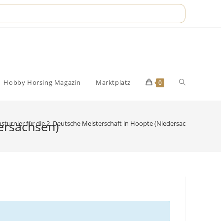
Website-
Hobby Horsing Magazin
Marktplatz
0
Suche
dersachsen)
nsturnier für die 2. Deutsche Meisterschaft in Hoopte (Niedersachsen)
umschalten