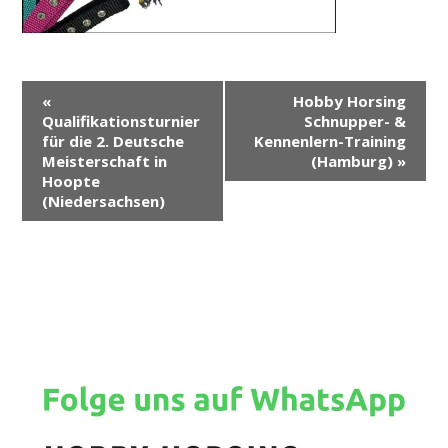
V
«
Hobby Horsing
e
Qualifikationsturnier
Schnupper- &
r
für die 2. Deutsche
Kennenlern-Training
Meisterschaft in
(Hamburg)
»
a
Hoopte
n
(Niedersachsen)
s
t
a
l
t
u
n
g
-
N