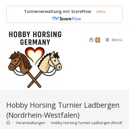
Zum
Inhalt
Turnierverwaltung mit ScoreFlow
Infos
springen
Menü
0
Hobby Horsing Turnier Ladbergen
(Nordrhein-Westfalen)
>
Veranstaltungen
>
Hobby Horsing Turnier Ladbergen (Nordrhei