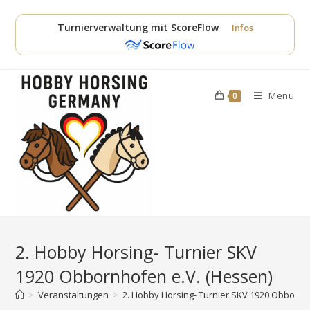
Zum
Inhalt
Turnierverwaltung mit ScoreFlow
Infos
springen
Menü
0
2. Hobby Horsing- Turnier SKV
1920 Obbornhofen e.V. (Hessen)
>
Veranstaltungen
>
2. Hobby Horsing- Turnier SKV 1920 Obbornh