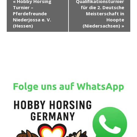
«
Hobby Horsing
Qualifikationsturnier
e
Turnier –
für die 2. Deutsche
r
Pferdefreunde
Meisterschaft in
Niederjossa e. V.
Hoopte
a
(Hessen)
(Niedersachsen)
»
n
s
t
a
l
t
u
n
g
-
N
a
v
i
g