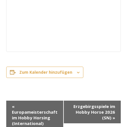
Zum Kalender hinzufügen
V
«
Erzgebirgsspiele im
e
Europameisterschaft
Hobby Horse 2026
r
im Hobby Horsing
(SN)
»
(International)
a